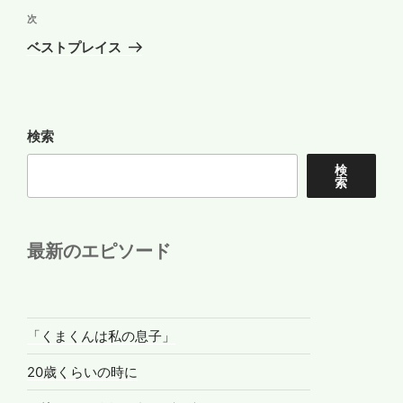
ビ
稿
次
次
ゲ
の
ベストプレイス
投
ー
稿
シ
ョ
検索
ン
検
索
最新のエピソード
「くまくんは私の息子」
20歳くらいの時に