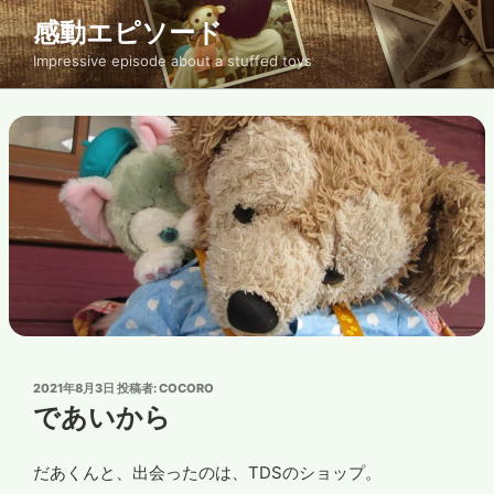
コ
感動エピソード
ン
Impressive episode about a stuffed toys
テ
ン
ツ
へ
ス
キ
ッ
プ
投
2021年8月3日
投稿者:
COCORO
稿
であいから
日:
だあくんと、出会ったのは、TDSのショップ。