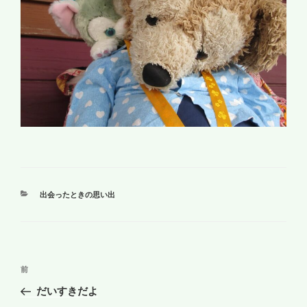
カ
出会ったときの思い出
テ
ゴ
リ
ー
投
前
前
稿
の
だいすきだよ
ナ
投