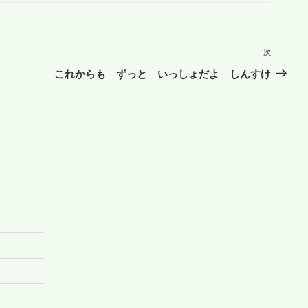
次
次
の
これからも ずっと いっしょだよ しんすけ
投
稿