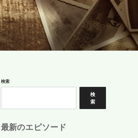
検索
検
索
最新のエピソード