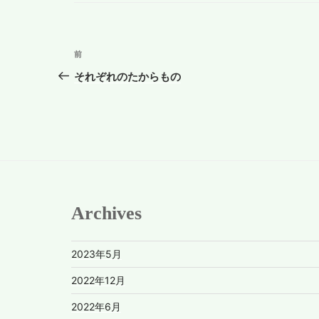
リ
ー
投
前
前
稿
の
それぞれのたからもの
投
ナ
稿
ビ
ゲ
ー
シ
Archives
ョ
ン
2023年5月
2022年12月
2022年6月