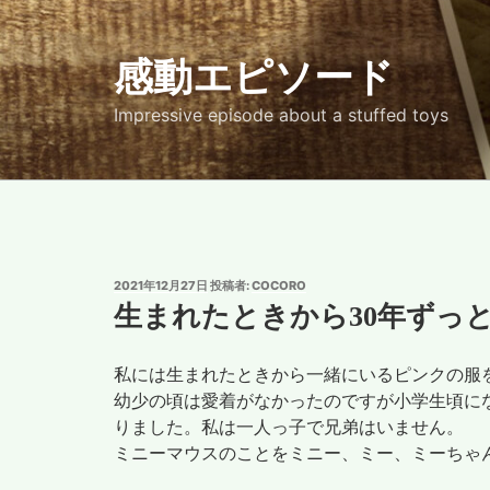
コ
ン
感動エピソード
テ
ン
Impressive episode about a stuffed toys
ツ
へ
ス
キ
ッ
プ
投
2021年12月27日
投稿者:
COCORO
稿
生まれたときから30年ずっ
日:
私には生まれたときから一緒にいるピンクの服
幼少の頃は愛着がなかったのですが小学生頃に
りました。私は一人っ子で兄弟はいません。
ミニーマウスのことをミニー、ミー、ミーちゃ